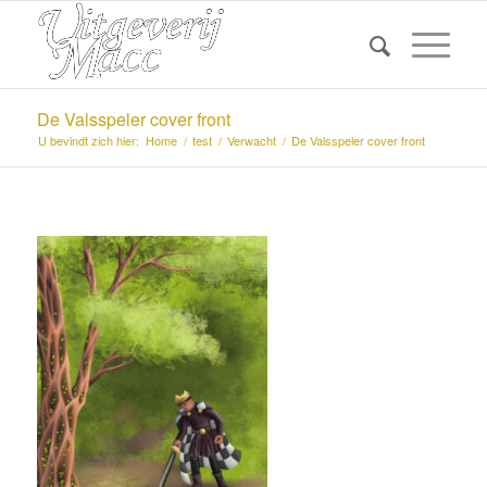
De Valsspeler cover front
U bevindt zich hier:
Home
/
test
/
Verwacht
/
De Valsspeler cover front