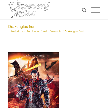
Drakenglas front
U bevindt zich hier:
Home
/
test
/
Verwacht
/
Drakenglas front