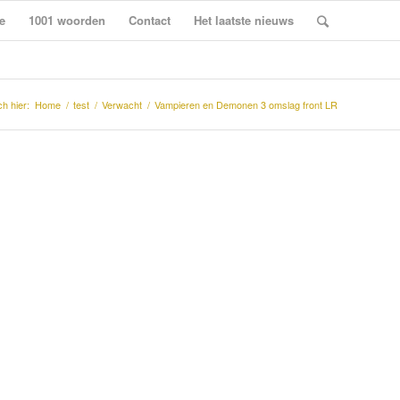
e
1001 woorden
Contact
Het laatste nieuws
ch hier:
Home
/
test
/
Verwacht
/
Vampieren en Demonen 3 omslag front LR