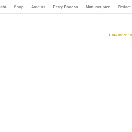
cht
Shop
Auteurs
Perry Rhodan
Manuscripten
Redacti
U bevindt zich h