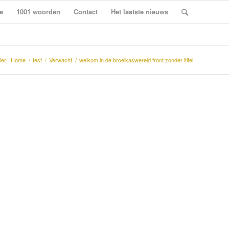
e
1001 woorden
Contact
Het laatste nieuws
ier:
Home
/
test
/
Verwacht
/
welkom in de broeikaswereld front zonder ltitel